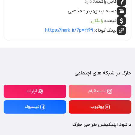
فایل راهنما:
دارد
دسته بندی:
بنر
-
مذهبی
قیمت:
رایگان
لینک کوتاه:
https://hark.ir/?p=2269
حارک در شبکه های اجتماعی
اینستاگرام
آپارات
یوتیوب
فیسبوک
دانلود اپلیکیشن طراحی حارک