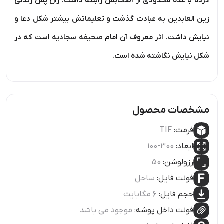
کرده با عده محدودی از اصحابش رابطه داشت. زان پس زندگی
زین العابدین به عبادت گذشت و تعلیماتش بیشتر شکل دعا و
نیایش داشت. اثر معروف آن امام
صحیفه سجادیه
است که در
شکل نیایش نگاشته شده است.
مشخصات محصول
فرمت:
TIF
ابعاد:
300-100
رزولوشن:
50
فونت فایل:
ساحل
حجم فایل:
6 مگابایت
فونت داخل پوشه:
موجود می باشد