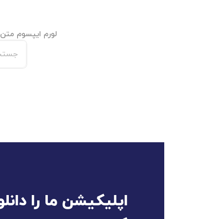
لورم ایپسوم متن 
اپلیکیشن ما را دانل